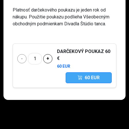
Platnosť darčekového poukazu je jeden rok od
nákupu. Použitie poukazu podlieha Všeobecným
obchodným podmienkam Divadla Štúdio tanca.
DARČEKOVÝ POUKAZ 60
€
-
+
60 EUR
60
EUR